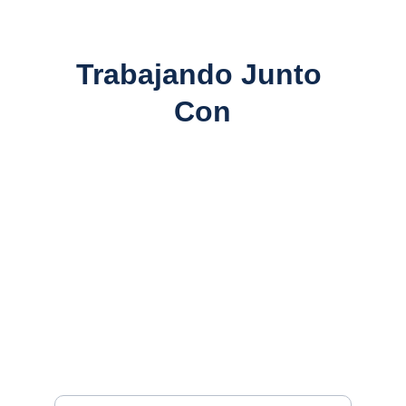
Trabajando Junto 
Con
Contacto
Estamos aquí para ayudarte con cualquier 
pregunta.
Nombre completo*